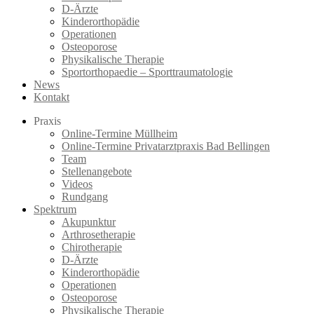
D-Ärzte
Kinderorthopädie
Operationen
Osteoporose
Physikalische Therapie
Sportorthopaedie – Sporttraumatologie
News
Kontakt
Praxis
Online-Termine Müllheim
Online-Termine Privatarztpraxis Bad Bellingen
Team
Stellenangebote
Videos
Rundgang
Spektrum
Akupunktur
Arthrosetherapie
Chirotherapie
D-Ärzte
Kinderorthopädie
Operationen
Osteoporose
Physikalische Therapie