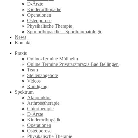
D-Ärzte
Kinderorthopädie
Operationen
Osteoporose
Physikalische Therapie
Sportorthopaedie – Sporttraumatologie
News
Kontakt
Praxis
Online-Termine Müllheim
Online-Termine Privatarztpraxis Bad Bellingen
Team
Stellenangebote
Videos
Rundgang
Spektrum
Akupunktur
Arthrosetherapie
Chirotherapie
D-Ärzte
Kinderorthopädie
Operationen
Osteoporose
Physikalische Therapie