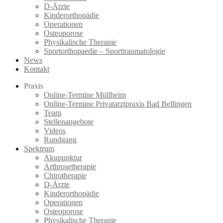
D-Ärzte
Kinderorthopädie
Operationen
Osteoporose
Physikalische Therapie
Sportorthopaedie – Sporttraumatologie
News
Kontakt
Praxis
Online-Termine Müllheim
Online-Termine Privatarztpraxis Bad Bellingen
Team
Stellenangebote
Videos
Rundgang
Spektrum
Akupunktur
Arthrosetherapie
Chirotherapie
D-Ärzte
Kinderorthopädie
Operationen
Osteoporose
Physikalische Therapie