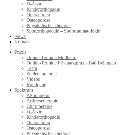
D-Ärzte
Kinderorthopädie
Operationen
Osteoporose
Physikalische Therapie
Sportorthopaedie – Sporttraumatologie
News
Kontakt
Praxis
Online-Termine Müllheim
Online-Termine Privatarztpraxis Bad Bellingen
Team
Stellenangebote
Videos
Rundgang
Spektrum
Akupunktur
Arthrosetherapie
Chirotherapie
D-Ärzte
Kinderorthopädie
Operationen
Osteoporose
Physikalische Therapie