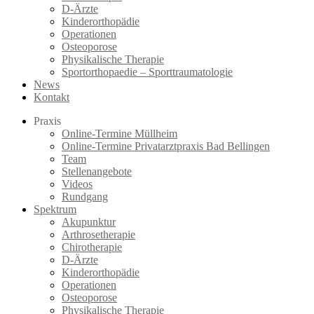
D-Ärzte
Kinderorthopädie
Operationen
Osteoporose
Physikalische Therapie
Sportorthopaedie – Sporttraumatologie
News
Kontakt
Praxis
Online-Termine Müllheim
Online-Termine Privatarztpraxis Bad Bellingen
Team
Stellenangebote
Videos
Rundgang
Spektrum
Akupunktur
Arthrosetherapie
Chirotherapie
D-Ärzte
Kinderorthopädie
Operationen
Osteoporose
Physikalische Therapie