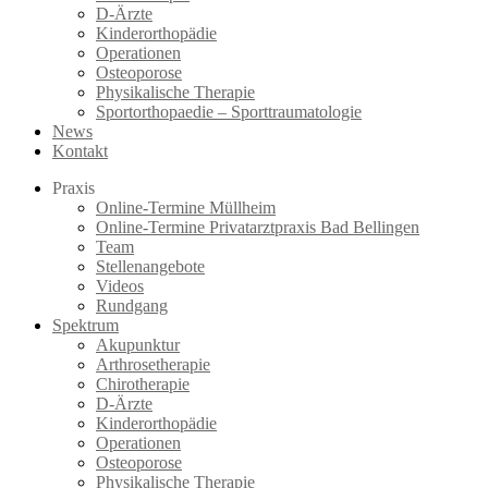
D-Ärzte
Kinderorthopädie
Operationen
Osteoporose
Physikalische Therapie
Sportorthopaedie – Sporttraumatologie
News
Kontakt
Praxis
Online-Termine Müllheim
Online-Termine Privatarztpraxis Bad Bellingen
Team
Stellenangebote
Videos
Rundgang
Spektrum
Akupunktur
Arthrosetherapie
Chirotherapie
D-Ärzte
Kinderorthopädie
Operationen
Osteoporose
Physikalische Therapie