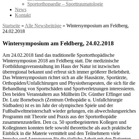
Sportorthopaedie – Sporttraumatologie
News
Kontakt
Startseite
»
Alle Newsbeiträge
»
Wintersymposium am Feldberg,
24.02.2018
Wintersymposium am Feldberg, 24.02.2018
Am 24.02.2018 fand das traditionelle Sportorthopädische
Wintersymposion 2018 am Feldberg statt. Die medizinische
Fortbildungsveranstaltung im Haus der Natur ist inzwischen
überregional bekannt und erfreut sich immer größerer Beliebtheit.
Das Wintersymposium richtet sich an alle Hausärzte, Sportärzte,
Orthopäden/Unfallchirurgen und Physiotherapeuten, die sich für die
Behandlung von Sportschäden und Sportverletzungen interessieren.
Den beiden Veranstaltern aus Müllheim Dr. Günt
her Effinger und
Dr. Lutz Bornebusch (Zentrum Orthopädie u. Unfallchirurgie
Südbaden) ist es im Jahr der olympischen Spiele und der
Fußballweltmeisterschaft wieder gelungen, ein abwechslungsreiches
Programm mit Theorie und Praxis aus der Sportorthopädie
zusammenzustellen. Den ca. 50 sportbegeisterten Kollegen und
Kolleginnen konnten tiefe sowohl theoretische als auch praktische
Einblick in die Materie vermittelt und den Teilnehmern viele
Impulse und Anregungen für die tägliche Arbeit mit den Patienten