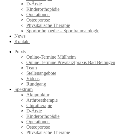
D-Ärzte
Kinderorthopädie
Operationen
Osteoporose
Physikalische Therapie
Sportorthopaedie – Sporttraumatologie
News
Kontakt
Praxis
Online-Termine Müllheim
Online-Termine Privatarztpraxis Bad Bellingen
Team
Stellenangebote
Videos
Rundgang
Spektrum
Akupunktur
Arthrosetherapie
Chirotherapie
D-Ärzte
Kinderorthopädie
Operationen
Osteoporose
Physikalische Therapie