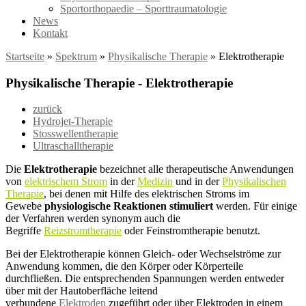
Sportorthopaedie – Sporttraumatologie
News
Kontakt
Startseite
»
Spektrum
»
Physikalische Therapie
»
Elektrotherapie
Physikalische Therapie - Elektrotherapie
zurück
Hydrojet-Therapie
Stosswellentherapie
Ultraschalltherapie
Die
Elektrotherapie
bezeichnet alle therapeutische Anwendungen
von
elektrischem Strom
in der
Medizin
und in der
Physikalischen
Therapie
, bei denen mit Hilfe des elektrischen Stroms im
Gewebe
physiologische Reaktionen stimuliert
werden. Für einige
der Verfahren werden synonym auch die
Begriffe
Reizstromtherapie
oder Feinstromtherapie benutzt.
Bei der Elektrotherapie können Gleich- oder Wechselströme zur
Anwendung kommen, die den Körper oder Körperteile
durchfließen. Die entsprechenden Spannungen werden entweder
über mit der Hautoberfläche leitend
verbundene
Elektroden
zugeführt oder über Elektroden in einem